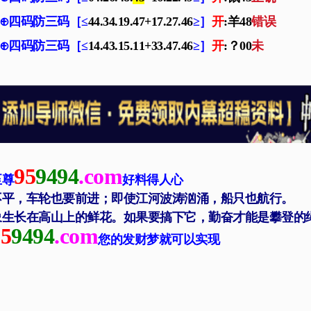
⊕
四码防三码
［≤
44.34.19.47+17.27.46
≥］
开
:羊48
错误
⊕
四码防三码
［≤
14.43.15.11+33.47.46
≥］
开
:？00
未
95
9494
.com
至尊
好料得人心
不平，车轮也要前进；即使江河波涛汹涌，船只也航行。
象生长在高山上的鲜花。如果要搞下它，勤奋才能是攀登的
95
9494
.com
您的发财梦就可以实现