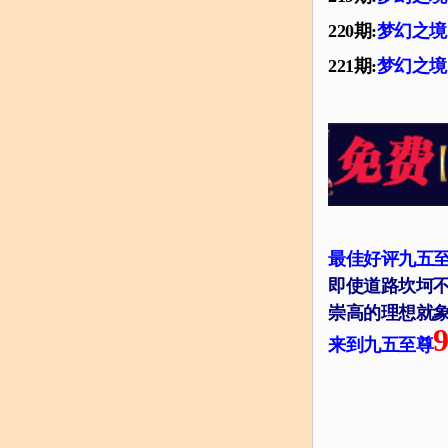
220期:
梦幻之境
221期:
梦幻之境
最佳好评九五
即使道路坎坷
崇高的理想就
来到九五至尊