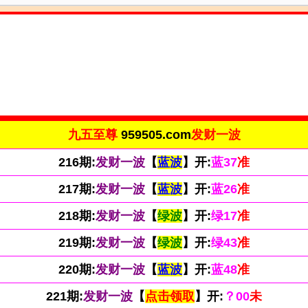
九五至尊
959505.com
发财一波
216期:
发财一波
【
蓝波
】开:
蓝37
准
217期:
发财一波
【
蓝波
】开:
蓝26
准
218期:
发财一波
【
绿波
】开:
绿17
准
219期:
发财一波
【
绿波
】开:
绿43
准
220期:
发财一波
【
蓝波
】开:
蓝48
准
221期:
发财一波
【
点击领取
】开:
？00
未