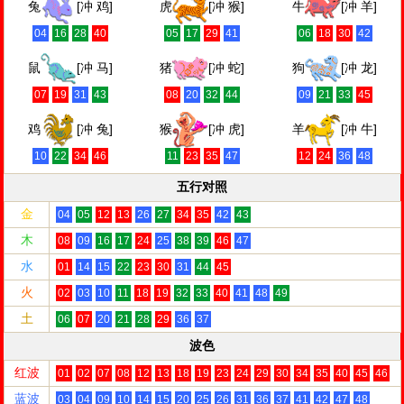
兔
[冲 鸡]
虎
[冲 猴]
牛
[冲 羊]
04
16
28
40
05
17
29
41
06
18
30
42
鼠
[冲 马]
猪
[冲 蛇]
狗
[冲 龙]
07
19
31
43
08
20
32
44
09
21
33
45
鸡
[冲 兔]
猴
[冲 虎]
羊
[冲 牛]
10
22
34
46
11
23
35
47
12
24
36
48
五行对照
金
04
05
12
13
26
27
34
35
42
43
木
08
09
16
17
24
25
38
39
46
47
水
01
14
15
22
23
30
31
44
45
火
02
03
10
11
18
19
32
33
40
41
48
49
土
06
07
20
21
28
29
36
37
波色
红波
01
02
07
08
12
13
18
19
23
24
29
30
34
35
40
45
46
蓝波
03
04
09
10
14
15
20
25
26
31
36
37
41
42
47
48