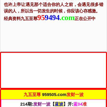
也许上帝让遇见那个适合你的人之前，会遇见很多错
误的人，所以当一切发生的时候，你应该心存感激。
95
9494
.com
经典资料九五至尊
正在公开中
九五至尊
959505.com
发财一波
214期:
发财一波
【
蓝波
】开:
蓝04
准