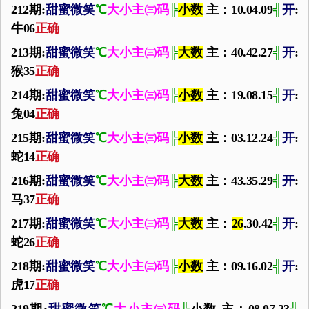
212期:
甜蜜微笑
℃
大小主㈢码
╠
小数
主：10.04.09
╣
开
:
牛06
正确
213期:
甜蜜微笑
℃
大小主㈢码
╠
大数
主：40.42.27
╣
开
:
猴35
正确
214期:
甜蜜微笑
℃
大小主㈢码
╠
小数
主：19.08.15
╣
开
:
兔04
正确
215期:
甜蜜微笑
℃
大小主㈢码
╠
小数
主：03.12.24
╣
开
:
蛇14
正确
216期:
甜蜜微笑
℃
大小主㈢码
╠
大数
主：43.35.29
╣
开
:
马37
正确
217期:
甜蜜微笑
℃
大小主㈢码
╠
大数
主：
26
.30.42
╣
开
:
蛇26
正确
218期:
甜蜜微笑
℃
大小主㈢码
╠
小数
主：09.16.02
╣
开
:
虎17
正确