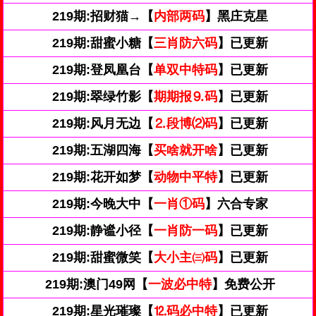
219期:招财猫→【
内部两码
】黑庄克星
219期:甜蜜小糖【
三肖防六码
】已更新
219期:登凤凰台【
单双中特码
】已更新
219期:翠绿竹影【
期期报⒐码
】已更新
219期:风月无边【
⒉段博⑵码
】已更新
219期:五湖四海【
买啥就开啥
】已更新
219期:花开如梦【
动物中平特
】已更新
219期:今晚大中【
一肖①码
】六合专家
219期:静谧小径【
一肖防一码
】已更新
219期:甜蜜微笑【
大小主㈢码
】已更新
219期:澳门49网【
一波必中特
】免费公开
219期:星光璀璨【
⒓码必中特
】已更新