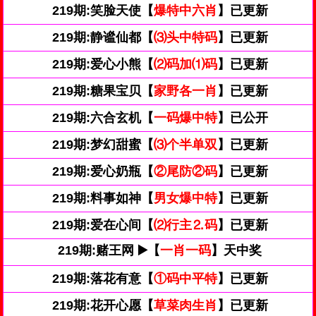
219期:笑脸天使【
爆特中六肖
】已更新
219期:静谧仙都【
⑶头中特码
】已更新
219期:爱心小熊【
⑵码加⑴码
】已更新
219期:糖果宝贝【
家野各一肖
】已更新
219期:六合玄机【
一码爆中特
】已公开
219期:梦幻甜蜜【
⑶个半单双
】已更新
219期:爱心奶瓶【
②尾防②码
】已更新
219期:料事如神【
男女爆中特
】已更新
219期:爱在心间【
⑵行主⒉码
】已更新
219期:赌王网 ▶️【
一肖一码
】天中奖
219期:落花有意【
①码中平特
】已更新
219期:花开心愿【
草菜肉生肖
】已更新