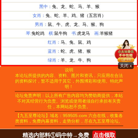
黑中：
兔、龙、蛇、马、羊、猴
女肖：
兔、蛇、羊、鸡、猪（五宫肖）
男肖：
鼠、牛、虎、龙、马、猴、狗
琴:
兔蛇鸡
棋:
鼠牛狗
书:
虎龙马
画:
羊猴猪
红肖：
马、兔、鼠、鸡
蓝肖：
蛇、虎、猪、猴
绿肖：
羊、龙、牛、狗
关闭 x
说明
本论坛所提供的内容、资料、图片和资讯，只应用在合法
的资料探讨，暂不适用于其它，外围博彩和使用。特此声
明！
论坛免责声明：以上所有广告内容均为赞助商提供，本站
不对其经营行为负责。浏览或使用者须自行承担有关责
任，本网站恕不负责。
【九五至尊论坛】域名：959505.com 六合在线，收集各
类资料，免费内幕资料，走势分析，尽在九五至尊论坛。
精选内部料①码中特→免费
点击领取