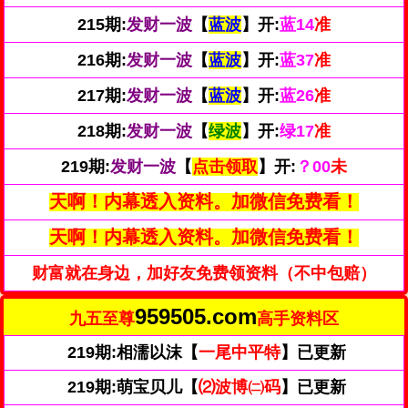
215期:
发财一波
【
蓝波
】开:
蓝14
准
216期:
发财一波
【
蓝波
】开:
蓝37
准
217期:
发财一波
【
蓝波
】开:
蓝26
准
218期:
发财一波
【
绿波
】开:
绿17
准
219期:
发财一波
【
点击领取
】开:
？00
未
天啊！内幕透入资料。加微信免费看！
天啊！内幕透入资料。加微信免费看！
财富就在身边，加好友免费领资料（不中包赔）
959505.com
九五至尊
高手资料区
219期:相濡以沫【
一尾中平特
】已更新
219期:萌宝贝儿【
⑵波博㈡码
】已更新