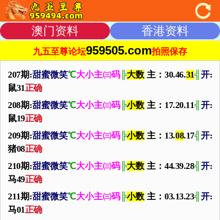
澳门资料
香港资料
959505.com
九五至尊论坛
拍照保存
207期:
甜蜜微笑
℃
大小主㈢码
╠
大数
主：30.46.
31
╣
开
:
鼠31
正确
208期:
甜蜜微笑
℃
大小主㈢码
╠
小数
主：17.20.11
╣
开
:
鼠19
正确
209期:
甜蜜微笑
℃
大小主㈢码
╠
小数
主：13.
08
.17
╣
开
:
猪08
正确
210期:
甜蜜微笑
℃
大小主㈢码
╠
大数
主：44.39.28
╣
开
:
马49
正确
211期:
甜蜜微笑
℃
大小主㈢码
╠
小数
主：03.13.23
╣
开
:
马01
正确